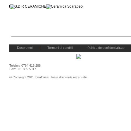
Despre noi
Termeni si conditii
Politica de confidentialitate
Telefon: 0764 418 288
Fax: 031 805 5017
© Copyright 2011 IdeaCasa. Toate drepturile rezervate