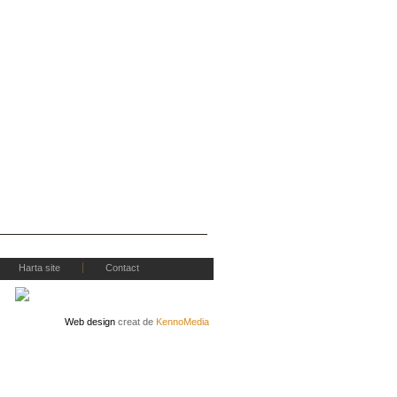
Harta site
Contact
Web design
creat de
KennoMedia