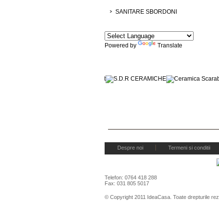
SANITARE SBORDONI
Powered by
Translate
Marcile noastre
Despre noi
Termeni si conditii
Telefon: 0764 418 288
Fax: 031 805 5017
© Copyright 2011 IdeaCasa. Toate drepturile re