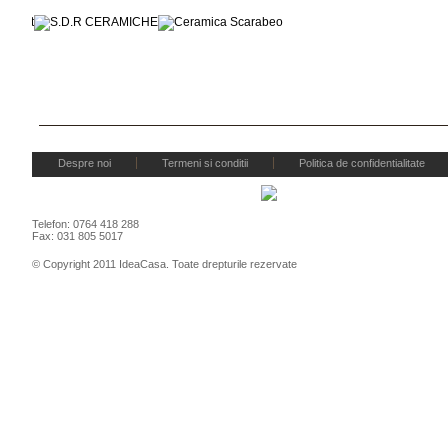
Despre noi
Termeni si conditii
Politica de confidentialitate
Telefon: 0764 418 288
Fax: 031 805 5017
© Copyright 2011 IdeaCasa. Toate drepturile rezervate