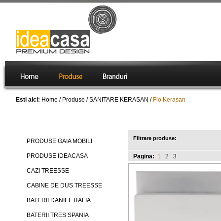
Esti aici:
Home
/
Produse
/
SANITARE KERASAN
/
Flo Kerasan
Produse
Flo Kerasan
Filtrare produse:
PRODUSE GAIA MOBILI
PRODUSE IDEACASA
Pagina:
1
2
3
CAZI TREESSE
CABINE DE DUS TREESSE
BATERII DANIEL ITALIA
BATERII TRES SPANIA