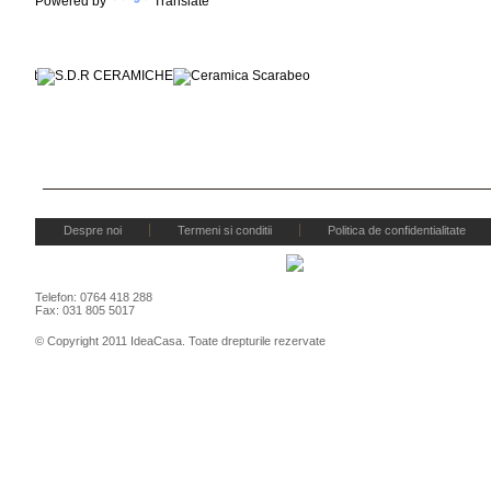
Powered by
Translate
Marcile noastre
Despre noi
Termeni si conditii
Politica de confidentialitate
Telefon: 0764 418 288
Fax: 031 805 5017
© Copyright 2011 IdeaCasa. Toate drepturile rezervate