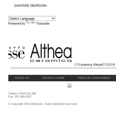
SANITARE SBORDONI
Powered by
Translate
Marcile noastre
Despre noi
Termeni si conditii
Politica de confidentialitate
Telefon: 0764 418 288
Fax: 031 805 5017
© Copyright 2011 IdeaCasa. Toate drepturile rezervate