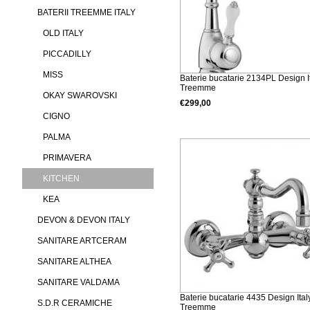
BATERII TREEMME ITALY
OLD ITALY
PICCADILLY
MISS
Baterie bucatarie 2134PL Design I
Treemme
OKAY SWAROVSKI
€299,00
CIGNO
Detalii produs
PALMA
PRIMAVERA
KITCHEN
KEA
DEVON & DEVON ITALY
SANITARE ARTCERAM
SANITARE ALTHEA
SANITARE VALDAMA
Baterie bucatarie 4435 Design Ital
S.D.R CERAMICHE
Treemme